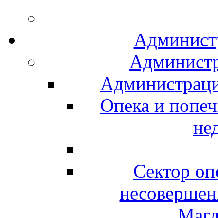
Админист
Администр
Администраци
Опека и попе
не
Сектор оп
несовершен
Магд