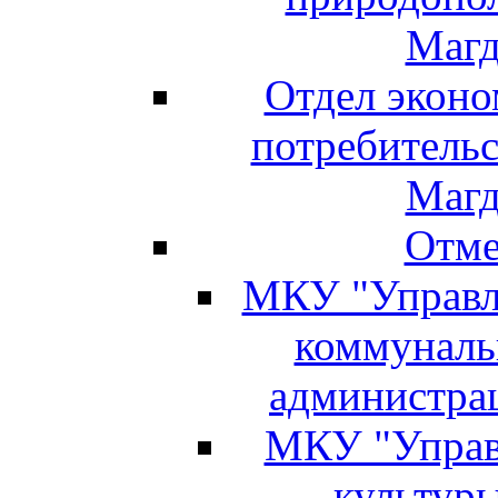
Магд
Отдел эконо
потребитель
Магд
Отме
МКУ "Управле
коммуналь
администра
МКУ "Управ
культуры