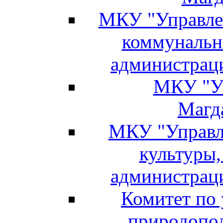
МКУ "Управлен
коммунальн
администраци
МКУ "Уп
Магд
МКУ "Управл
культуры,
администраци
Комитет по
природопо