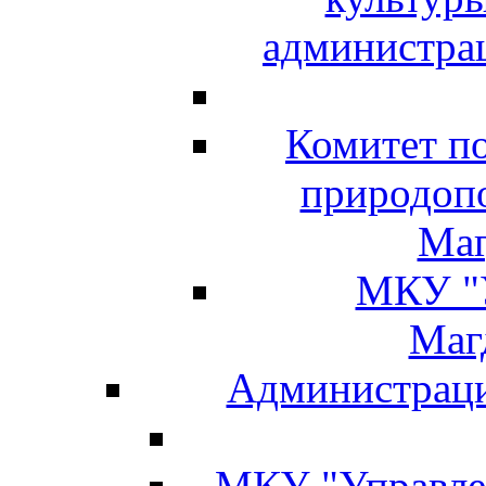
администра
Комитет п
природоп
Маг
МКУ "У
Маг
Администраци
МКУ "Управлен