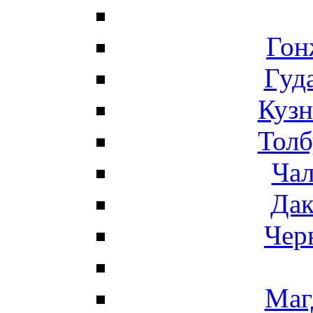
Гон
Гуд
Кузн
Толб
Чал
Дак
Чер
Маг