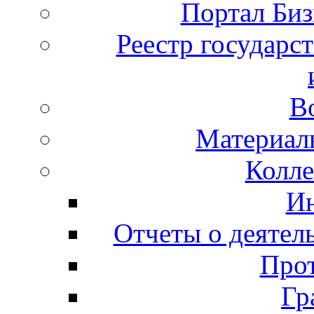
Портал Би
Реестр государс
В
Материал
Колле
И
Отчеты о деятел
Прот
Гр