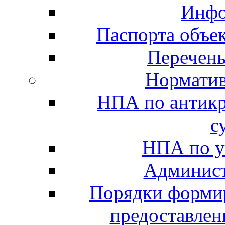
Инфо
Паспорта объе
Перечен
Норматив
НПА по антик
с
НПА по у
Админист
Порядки формир
предоставлен