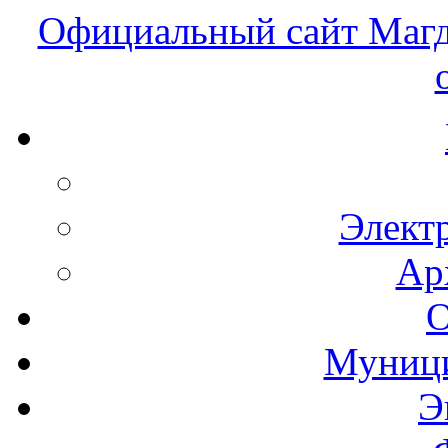
Официальный сайт Магд
Элект
Ар
О
Муници
Э